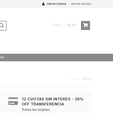
CREAR CUENTA
-
INICIAR SESIÓN
0
Items
|
$0,00
000
Inicio
-
Cocina
12 CUOTAS SIN INTERÉS - 30%
OFF TRANSFERENCIA
Todas las tarjetas