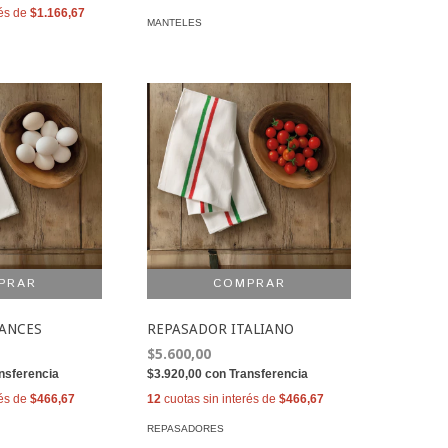
rés de
$1.166,67
MANTELES
RANCES
REPASADOR ITALIANO
$5.600,00
nsferencia
$3.920,00
con
Transferencia
rés de
$466,67
12
cuotas sin interés de
$466,67
REPASADORES