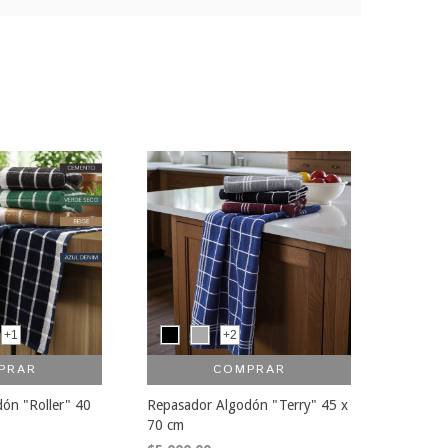
+1
+2
PRAR
COMPRAR
ón "Roller" 40
Repasador Algodón "Terry" 45 x
70 cm