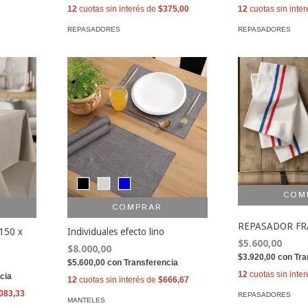
12
cuotas sin interés de
$375,00
12
cuotas sin inte
REPASADORES
REPASADORES
COMPRAR
REPASADOR F
150 x
Individuales efecto lino
$5.600,00
$8.000,00
$3.920,00
con
Tra
$5.600,00
con
Transferencia
12
cuotas sin inte
cia
12
cuotas sin interés de
$666,67
083,33
REPASADORES
MANTELES