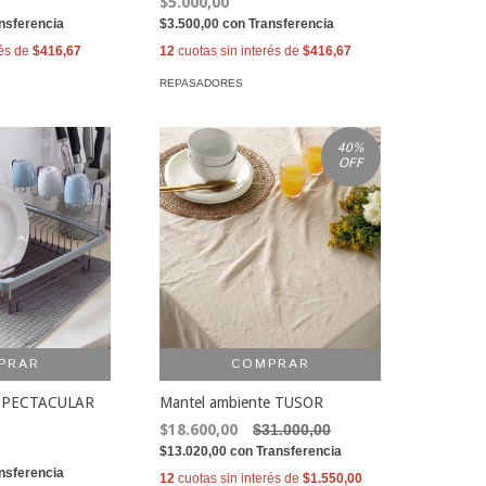
$5.000,00
nsferencia
$3.500,00
con
Transferencia
rés de
$416,67
12
cuotas sin interés de
$416,67
REPASADORES
40
%
OFF
PRAR
COMPRAR
 ESPECTACULAR
Mantel ambiente TUSOR
$18.600,00
$31.000,00
$13.020,00
con
Transferencia
nsferencia
12
cuotas sin interés de
$1.550,00