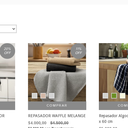
20
%
11
%
OFF
OFF
COMPRAR
COM
DOR
REPASADOR WAFFLE MELANGE
Repasador Algod
x 60 cm
$4.000,00
$4.500,00