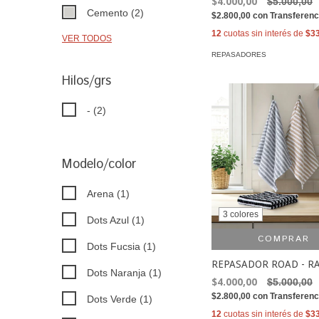
$4.000,00
$5.000,00
Cemento (2)
$2.800,00
con
Transferenc
12
cuotas sin interés de
$3
VER TODOS
REPASADORES
Hilos/grs
- (2)
Modelo/color
Arena (1)
3 colores
Dots Azul (1)
COMPRAR
Dots Fucsia (1)
REPASADOR ROAD - R
Dots Naranja (1)
$4.000,00
$5.000,00
$2.800,00
con
Transferenc
Dots Verde (1)
12
cuotas sin interés de
$3