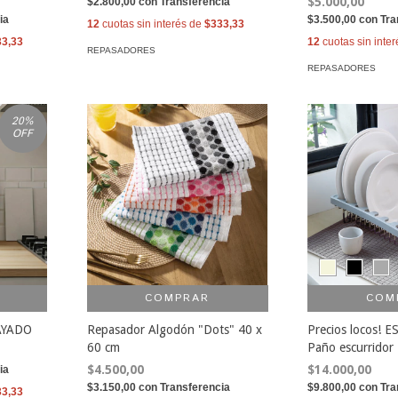
$5.000,00
$2.800,00
con
Transferencia
ia
$3.500,00
con
Tra
12
cuotas sin interés de
$333,33
33,33
12
cuotas sin inte
REPASADORES
REPASADORES
20
%
OFF
COMPRAR
COM
AYADO
Repasador Algodón "Dots" 40 x
Precios locos!
60 cm
Paño escurridor
$4.500,00
$14.000,00
ia
$3.150,00
con
Transferencia
$9.800,00
con
Tra
33,33