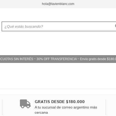
hola@lavienblanc.com
 CUOTAS SIN INTERÉS ~ 30% OFF TRANSFERENCIA ~ Envío gratis desde $180.
GRATIS DESDE $180.000
A tu sucursal de correo argentino más
cercana