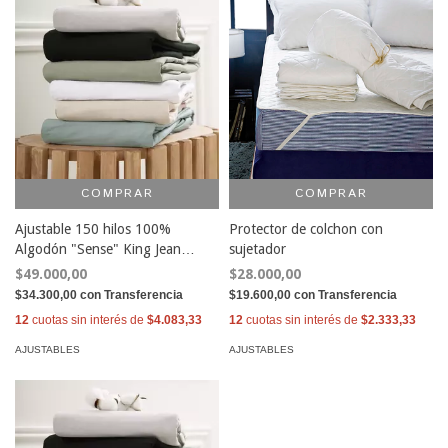
COMPRAR
COMPRAR
Ajustable 150 hilos 100%
Protector de colchon con
Algodón "Sense" King Jean
sujetador
Cartier
$49.000,00
$28.000,00
$34.300,00
con
Transferencia
$19.600,00
con
Transferencia
12
cuotas sin interés de
$4.083,33
12
cuotas sin interés de
$2.333,33
AJUSTABLES
AJUSTABLES