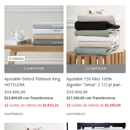
4 colores
COMPRAR
COMPRAR
Ajustable Oxford Platinum King
Ajustable 150 hilos 100%
HOTELERA
Algodón "Sense" 2 1/2 pl Jean
Cartier
$34.000,00
$39.000,00
$23.800,00
con
Transferencia
$27.300,00
con
Transferencia
12
cuotas sin interés de
$2.833,33
12
cuotas sin interés de
$3.250,00
AJUSTABLES
AJUSTABLES