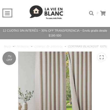
0
12 CUOTAS SIN INTERÉS ~ 30% OFF TRANSFERENCIA ~ Envío gratis desde
$180.000
Inicio
-
Ambiente
-
Cortinas de ambiente
-
CORTINAS BLACKOUT 100%
7
%
OFF