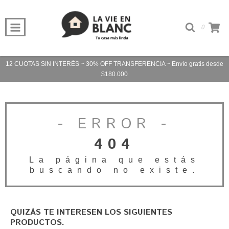
0
12 CUOTAS SIN INTERÉS ~ 30% OFF TRANSFERENCIA ~ Envío gratis desde
$180.000
- ERROR -
404
La página que estás
buscando no existe.
QUIZÁS TE INTERESEN LOS SIGUIENTES
PRODUCTOS.