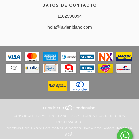
DATOS DE CONTACTO
1162590094
hola@lavienblanc.com
COPYRIGHT LA VIE EN BLANC - 2026. TODOS LOS DERECHOS
RESERVADOS.
DEFENSA DE LAS Y LOS CONSUMIDORES. PARA RECLAMOS
INGRESÁ
ACÁ.