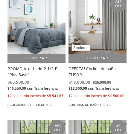
28
%
OFF
2 colores
COMPRAR
COMPRAR
PROMO Acolchado 2 1/2 Pl
OFERTA! Cortina de baño
"Plus Basic"
TUSOR
$66.500,00
$18.000,00
$25.000,00
$46.550,00
con
Transferencia
$12.600,00
con
Transferencia
12
cuotas sin interés de
$5.541,67
12
cuotas sin interés de
$1.500,00
ACOLCHADOS Y EDREDONES
CORTINAS DE BAÑO Y SETS
10
%
4
%
OFF
OFF