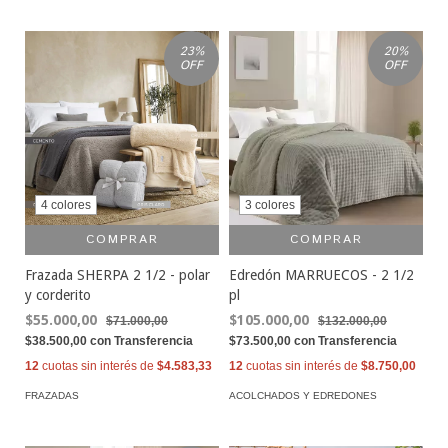
23
%
20
%
OFF
OFF
4 colores
3 colores
COMPRAR
COMPRAR
Frazada SHERPA 2 1/2 - polar
Edredón MARRUECOS - 2 1/2
y corderito
pl
$55.000,00
$105.000,00
$71.000,00
$132.000,00
$38.500,00
con
Transferencia
$73.500,00
con
Transferencia
12
cuotas sin interés de
$4.583,33
12
cuotas sin interés de
$8.750,00
FRAZADAS
ACOLCHADOS Y EDREDONES