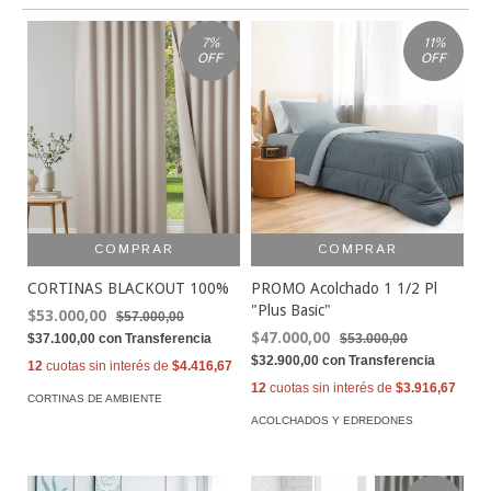
7
%
11
%
OFF
OFF
COMPRAR
COMPRAR
CORTINAS BLACKOUT 100%
PROMO Acolchado 1 1/2 Pl
"Plus Basic"
$53.000,00
$57.000,00
$47.000,00
$37.100,00
con
Transferencia
$53.000,00
$32.900,00
con
Transferencia
12
cuotas sin interés de
$4.416,67
12
cuotas sin interés de
$3.916,67
CORTINAS DE AMBIENTE
ACOLCHADOS Y EDREDONES