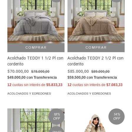
COMPRAR
COMPRAR
Acolchado TEDDY 1 1/2 Pl con
Acolchado TEDDY 2 1/2 Pl con
corderito
corderito
$70.000,00
$85.000,00
$78.000,00
$89.000,00
$49.000,00
con
Transferencia
$59.500,00
con
Transferencia
12
cuotas sin interés de
$5.833,33
12
cuotas sin interés de
$7.083,33
ACOLCHADOS Y EDREDONES
ACOLCHADOS Y EDREDONES
18
%
14
%
OFF
OFF