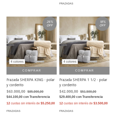
FRAZADAS
26
%
18
%
OFF
OFF
4 colores
4 colores
COMPRAR
COMPRAR
Frazada SHERPA KING - polar
Frazada SHERPA 1 1/2 - polar
y corderito
y corderito
$63.000,00
$42.000,00
$85.000,00
$51.500,00
$44.100,00
con
Transferencia
$29.400,00
con
Transferencia
12
cuotas sin interés de
$5.250,00
12
cuotas sin interés de
$3.500,00
FRAZADAS
FRAZADAS