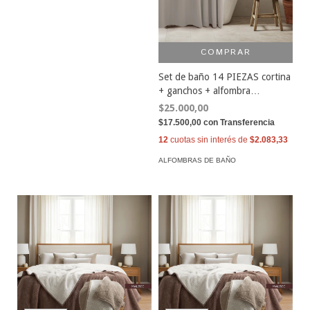
COMPRAR
Set de baño 14 PIEZAS cortina
+ ganchos + alfombra
antideslizante
$25.000,00
$17.500,00
con
Transferencia
12
cuotas sin interés de
$2.083,33
ALFOMBRAS DE BAÑO