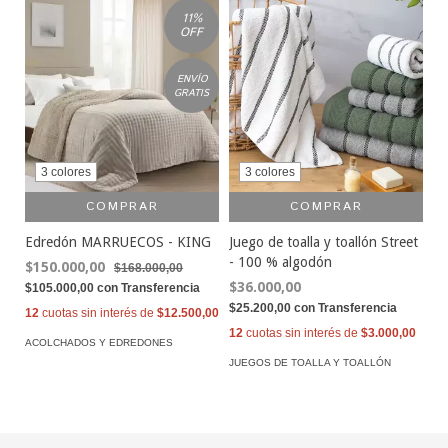
11
%
OFF
ENVÍO
GRATIS
3 colores
3 colores
COMPRAR
COMPRAR
Edredón MARRUECOS - KING
Juego de toalla y toallón Street
- 100 % algodón
$150.000,00
$168.000,00
$36.000,00
$105.000,00
con
Transferencia
$25.200,00
con
Transferencia
12
cuotas sin interés de
$12.500,00
12
cuotas sin interés de
$3.000,00
ACOLCHADOS Y EDREDONES
JUEGOS DE TOALLA Y TOALLÓN