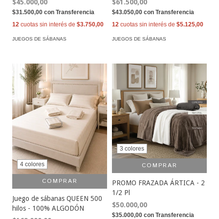
$45.000,00
$61.500,00
$31.500,00
con
Transferencia
$43.050,00
con
Transferencia
12
cuotas sin interés de
$3.750,00
12
cuotas sin interés de
$5.125,00
JUEGOS DE SÁBANAS
JUEGOS DE SÁBANAS
3 colores
4 colores
COMPRAR
COMPRAR
PROMO FRAZADA ÁRTICA - 2
1/2 Pl
Juego de sábanas QUEEN 500
$50.000,00
hilos - 100% ALGODÓN
$35.000,00
con
Transferencia