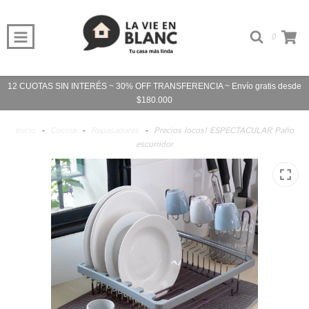
0
12 CUOTAS SIN INTERÉS ~ 30% OFF TRANSFERENCIA ~ Envío gratis desde
$180.000
Inicio
-
Cocina
-
Repasadores
-
Precios locos! ESPECTACULAR Paño
escurridor