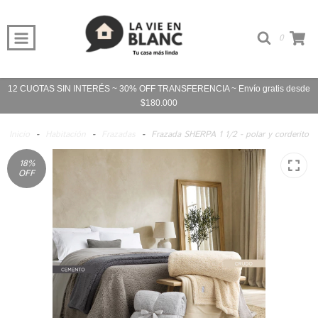
0
12 CUOTAS SIN INTERÉS ~ 30% OFF TRANSFERENCIA ~ Envío gratis desde
$180.000
Inicio
-
Habitación
-
Frazadas
-
Frazada SHERPA 1 1/2 - polar y corderito
18
%
OFF