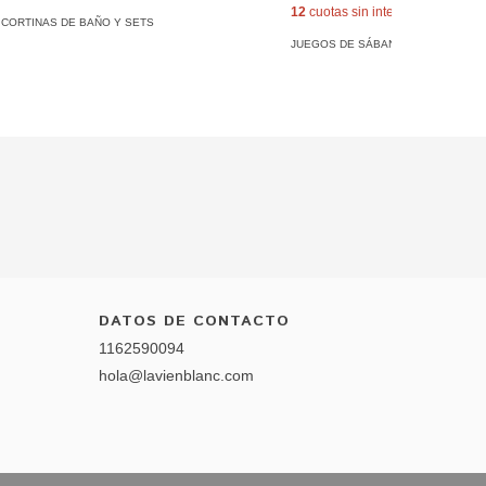
12
cuotas sin interés de
$8.333,
CORTINAS DE BAÑO Y SETS
JUEGOS DE SÁBANAS
DATOS DE CONTACTO
1162590094
hola@lavienblanc.com