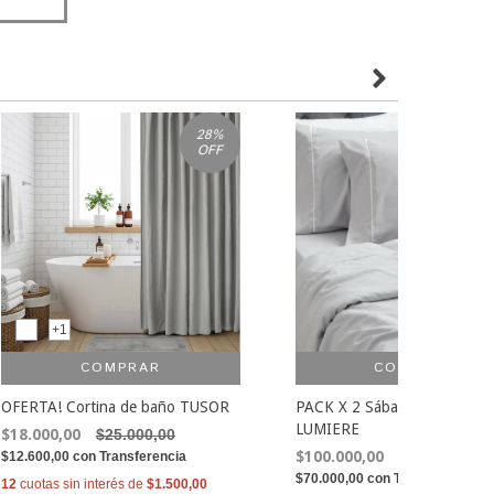
28
%
OFF
+1
COMPRAR
COMPRAR
OFERTA! Cortina de baño TUSOR
PACK X 2 Sábanas QUEEN
LUMIERE
$18.000,00
$25.000,00
$100.000,00
$110.000,00
$12.600,00
con
Transferencia
$70.000,00
con
Transferencia
12
cuotas sin interés de
$1.500,00