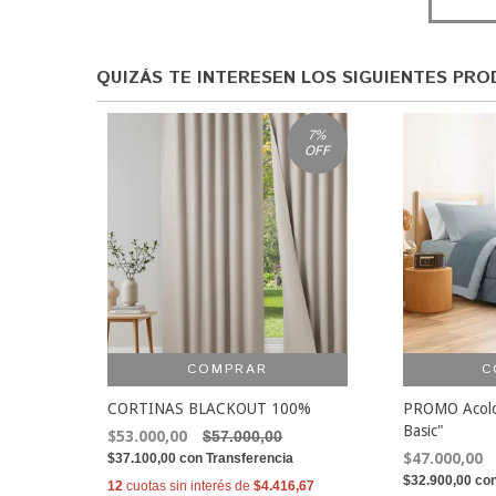
QUIZÁS TE INTERESEN LOS SIGUIENTES PR
7
%
OFF
COMPRAR
C
CORTINAS BLACKOUT 100%
PROMO Acolch
Basic"
$53.000,00
$57.000,00
$47.000,00
$37.100,00
con
Transferencia
$32.900,00
co
12
cuotas sin interés de
$4.416,67