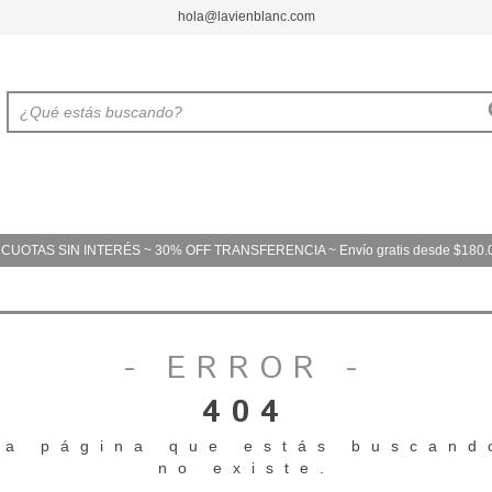
hola@lavienblanc.com
 CUOTAS SIN INTERÉS ~ 30% OFF TRANSFERENCIA ~ Envío gratis desde $180.
- ERROR -
404
La página que estás buscand
no existe.