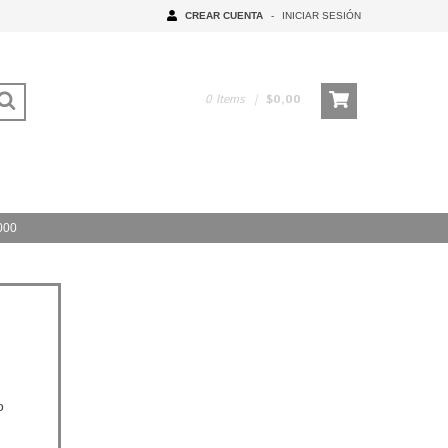
CREAR CUENTA
-
INICIAR SESIÓN
0
Items
|
$0,00
000
o